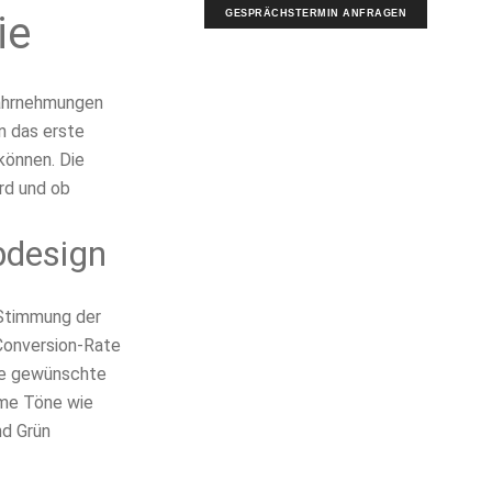
GESPRÄCHSTERMIN ANFRAGEN
ie
Wahrnehmungen
n das erste
können. Die
rd und ob
bdesign
 Stimmung der
 Conversion-Rate
ne gewünschte
rme Töne wie
nd Grün