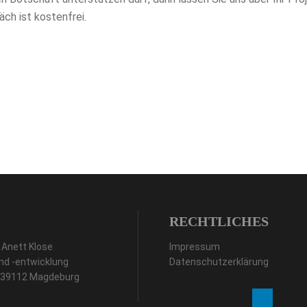
äch ist kostenfrei.
RECHTLICHES
 Anett Klose
Impressum
nd -entwicklung
Datenschutzerklärung
, 39112 Magdeburg