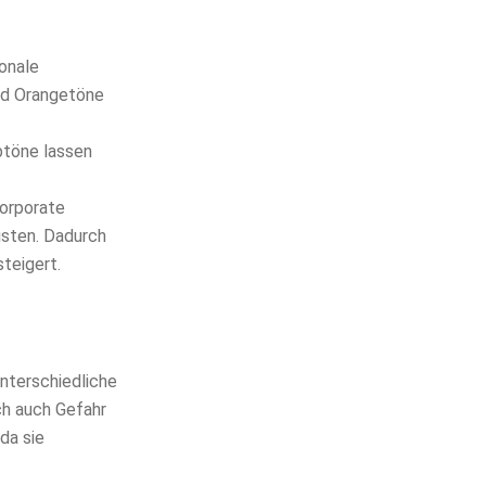
onale
end Orangetöne
btöne lassen
Corporate
isten. Dadurch
teigert.
nterschiedliche
ch auch Gefahr
da sie