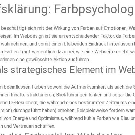
fsklärung: Farbpsycholog
 beschäftigt sich mit der Wirkung von Farben auf Emotionen, 
eisen. Im
Webdesign
ist sie ein entscheidender Faktor, da Farbe
 wahrnehmen, und somit einen bleibenden Eindruck hinterlassen 
en Farben trägt wesentlich dazu bei, wie eine
Webseite
erlebt wi
erinnen eine gewünschte Aktion ausführen.
als strategisches Element im We
um beeinflussen Farben sowohl die Aufmerksamkeit als auch die
nnen Inhalte strukturieren, Blickführungen lenken und sogar die
ebsite-Besuchern, die während eines bestimmten Zeitraums ei
rsion) durchgeführt haben) erhöhen. Beispielsweise fördern wa
hl von Energie und Optimismus, während kühle Farben wie Blau u
en und Vertrauen schaffen.