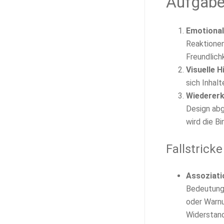
Aufgabe
Emotional
Reaktionen
Freundlich
Visuelle H
sich Inhalt
Wiedererk
Design abg
wird die B
Fallstrick
Assoziati
Bedeutunge
oder Warnu
Widerstand