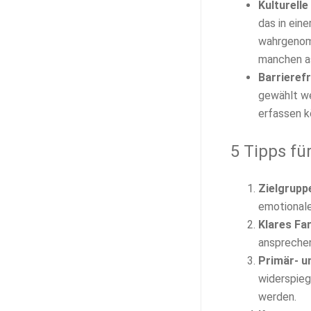
Kulturelle
das in ein
wahrgenomm
manchen as
Barrierefr
gewählt we
erfassen k
5 Tipps fü
Zielgrupp
emotionale
Klares Fa
ansprechen
Primär- u
widerspieg
werden.