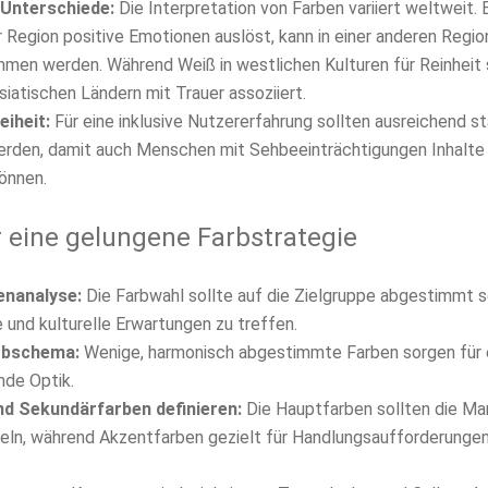
 Unterschiede:
Die Interpretation von Farben variiert weltweit.
er Region positive Emotionen auslöst, kann in einer anderen Regi
en werden. Während Weiß in westlichen Kulturen für Reinheit st
iatischen Ländern mit Trauer assoziiert.
eiheit:
Für eine inklusive
Nutzererfahrung
sollten ausreichend s
rden, damit auch Menschen mit Sehbeeinträchtigungen Inhalte
önnen.
r eine gelungene Farbstrategie
enanalyse:
Die Farbwahl sollte auf die Zielgruppe abgestimmt s
 und kulturelle Erwartungen zu treffen.
rbschema:
Wenige, harmonisch abgestimmte Farben sorgen für e
de Optik.
nd Sekundärfarben definieren:
Die Hauptfarben sollten die M
eln, während Akzentfarben gezielt für Handlungsaufforderunge