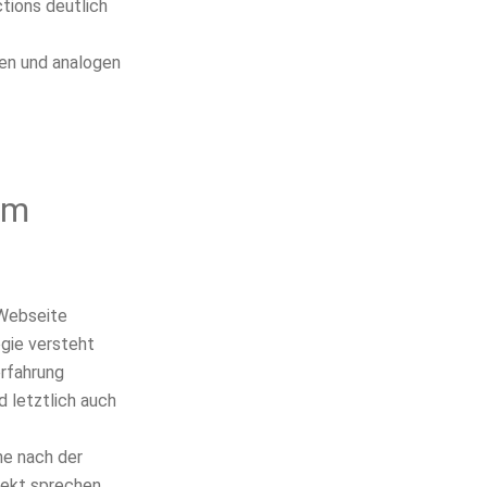
tions deutlich
len und analogen
im
Webseite
gie versteht
erfahrung
d letztlich auch
he nach der
jekt sprechen.