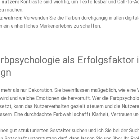
 nutzen:
Kontraste sind wichtig, um Texte lesbar und Call-to-Ac
zu machen.
z wahren:
Verwenden Sie die Farben durchgängig in allen digita
m ein einheitliches Markenerlebnis zu schaffen.
arbpsychologie als Erfolgsfaktor 
ign
 mehr als nur Dekoration. Sie beeinflussen maßgeblich, wie eine
rd und welche Emotionen sie hervorruft. Wer die Farbpsycholo
etzt, kann das Nutzerverhalten gezielt steuern und die Nutzer
ssern. Eine durchdachte Farbwahl schafft Klarheit, Vertrauen un
nen gut strukturierten Gestalter suchen und ich Sie bei der Suc
len Botschaft unterstützen darf, dann lassen Sie uns über Ihr Pro