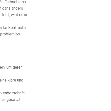
 Ein Farbschema,
on ganz anders
eht, wird es in
tarke Kontraste
 problemlos
ein, um deren
ine klare und
arkenbotschaft
n eingesetzt