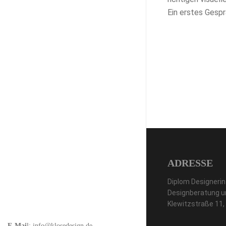
Ein erstes Gespr
ADRESSE
Diplom Designerin
Designberatung u
Klewitzstraße 11
E-Mai
l:
info@klosedesign.de