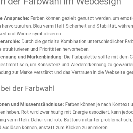
n der Farbwahl im Webdesign
e Ansprache:
Farben können gezielt genutzt werden, um emoti
 hervorzurufen. Blau vermittelt Sicherheit und Stabilität, währ
keit und Wärme symbolisieren.
ierarchie:
Durch die gezielte Kombination unterschiedlicher Far
e strukturieren und Prioritäten hervorheben.
ennung und Markenbindung:
Die Farbpalette sollte mit dem 
estimmt sein, um Konsistenz und Wiedererkennung zu gewährle
indung zur Marke verstärkt und das Vertrauen in die Webseite ges
e bei der Farbwahl
onen und Missverständnisse:
Farben können je nach Kontext u
n haben. Rot wird zwar häufig mit Energie assoziiert, kann jedo
ng vermitteln. Daher sind rote Buttons mitunter problematisch, 
 auslösen können, anstatt zum Klicken zu animieren.