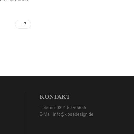
17
KONTAKT
Telefon:
0391 59765655
E-Mail:
info@klosedesign.de